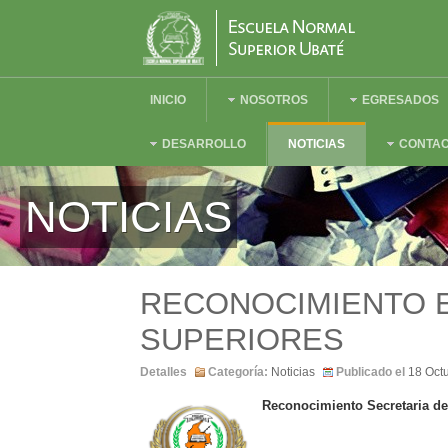
INICIO
NOSOTROS
EGRESADOS
DESARROLLO
NOTICIAS
CONTA
NOTICIAS
RECONOCIMIENTO 
SUPERIORES
Detalles
Categoría:
Noticias
Publicado el
18 Oct
Reconocimiento Secretaria d