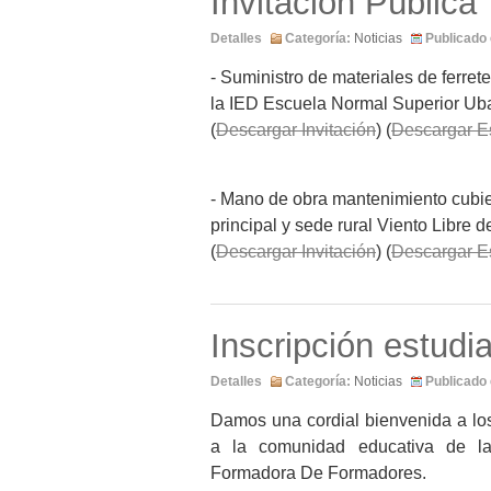
Invitación Pública
Detalles
Categoría:
Noticias
Publicado 
- Suministro de materiales de ferret
la IED Escuela Normal Superior Uba
(
Descargar Invitación
) (
Descargar E
- Mano de obra mantenimiento cubiert
principal y sede rural Viento Libre
(
Descargar Invitación
) (
Descargar E
Inscripción estudi
Detalles
Categoría:
Noticias
Publicado 
Damos una cordial bienvenida a los
a la comunidad educativa de l
Formadora De Formadores.