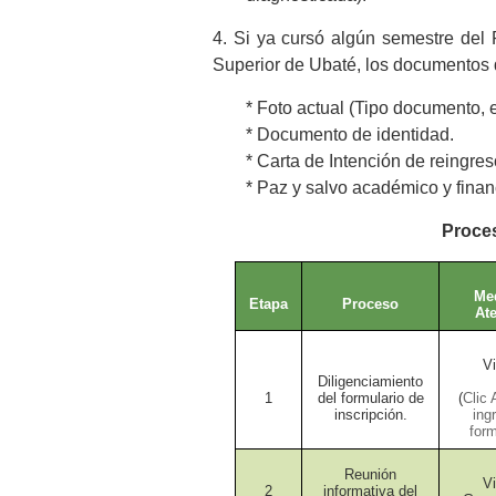
4. Si ya cursó algún semestre de
Superior de Ubaté, los documentos
* Foto actual (Tipo documento, 
* Documento de identidad.
* Carta de Intención de reingres
* Paz y salvo académico y finan
Proces
Me
Etapa
Proceso
At
Vi
Diligenciamiento
1
del formulario de
(
Clic 
inscripción.
ing
form
Reunión
Vi
2
informativa del