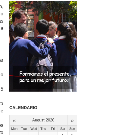
a,
lo
as
la
ar
no
 5
va
CALENDARIO
de
«
»
August 2026
os
Mon
Tue
Wed
Thu
Fri
Sat
Sun
to