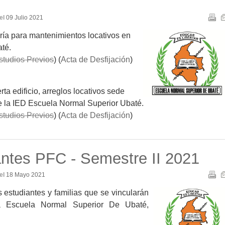
el
09 Julio 2021
ería para mantenimientos locativos en
té.
studios Previos
) (
Acta de Desfijación
)
a edificio, arreglos locativos sede
 de la IED Escuela Normal Superior Ubaté.
studios Previos
) (
Acta de Desfijación
)
antes PFC - Semestre II 2021
el
18 Mayo 2021
 estudiantes y familias que se vincularán
a Escuela Normal Superior De Ubaté,