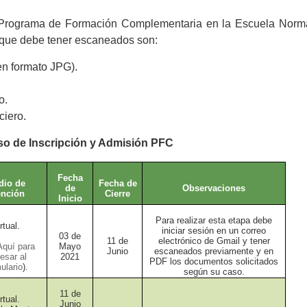
l Programa de Formación Complementaria en la Escuela Norm
 que debe tener escaneados son:
en formato JPG).
o.
ciero.
o de Inscripción y Admisión PFC
Fecha
dio de
Fecha de
de
Observaciones
ención
Cierre
Inicio
Para realizar esta etapa debe
rtual.
iniciar sesión en un correo
03 de
11 de
electrónico de Gmail y tener
Aquí para
Mayo
Junio
escaneados previamente y en
resar al
2021
PDF los documentos solicitados
ulario
).
según su caso.
11 de
rtual.
Junio