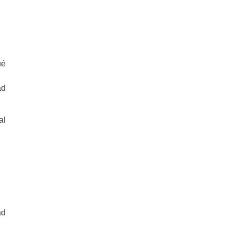
ué
ad
al
ad