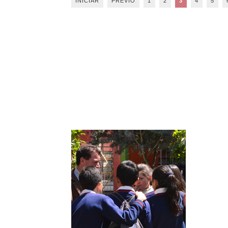
INICIAR
PREVIO
1
2
3
4
5