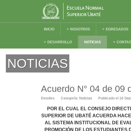
INICIO
NOSOTROS
EGRESADOS
DESARROLLO
NOTICIAS
CONTA
NOTICIAS
PROGRAMA
DE
FORMACIÓN
Acuerdo N° 04 de 09 
COMPLEMENTARIA.
Detalles
Categoría:
Noticias
Publicado el
16 Sep
POR EL CUAL EL CONSEJO DIRECT
SUPERIOR DE UBATÉ ACUERDA HACE
AL SISTEMA INSTITUCIONAL DE EV
PROMOCIÓN DE LOS ESTUDIANTES 